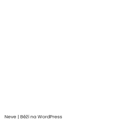
Neve
| Běží na
WordPress
Na našich webových stránkách používáme soubory cookie,
abychom vám poskytli co nejrelevantnější zážitek tím, že si