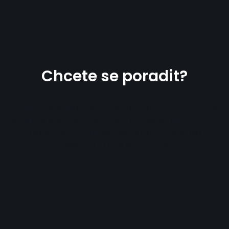
Chcete se poradit?
Stačí nezávazně zavolat na
603 143 503
nebo poslat e-mail na
info@sekansky.cz
.
Přijedeme a společně najdeme ideální
řešení pro váš trávník.