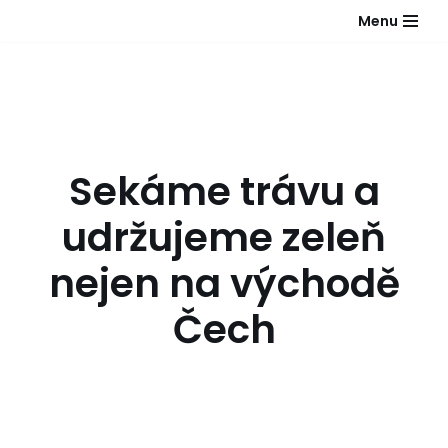
Menu
Přeskočit
na
obsah
Sekáme trávu a
udržujeme zeleň
nejen na východě
Čech
Spolupracujeme pravidelně i jednorázově, cena
již od 1 Kč za m². Přijímáme nové zakázky.